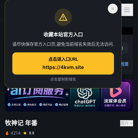
收藏本站官方入口
牧神记 年番
请尽快保存官方入口页,避免当前域名失效后无法访问.
赞
(
13
)
踩
(
12
)
第 86 集
点击进入口URL
27 人正在观看
4K 视频无法播放
点击查看教程
,
播放检测
https://4kvm.site
点击复制新域名
牧神记 年番
简介
4214
8.8