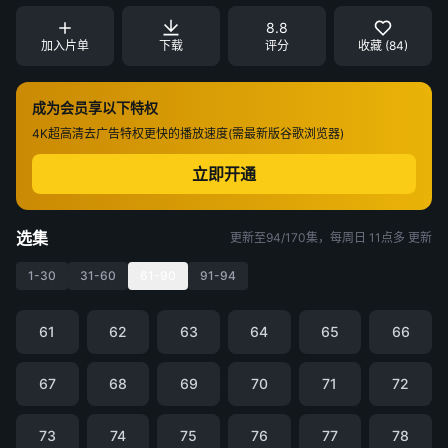
8.8
加入片单
下载
评分
收藏 (84)
成为会员享以下特权
4K超高清
去广告特权
更快的播放速度(需最新版谷歌浏览器)
立即开通
选集
更新至94/170集，每周日 11点多 更新
1-30
31-60
61-90
91-94
61
62
63
64
65
66
67
68
69
70
71
72
73
74
75
76
77
78