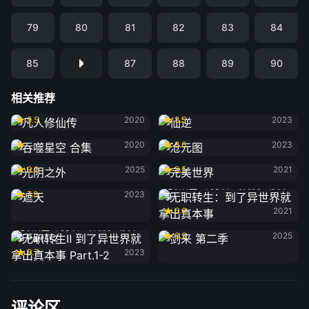
79
80
81
82
83
84
85
87
88
89
90
相关推荐
凡人修仙传
仙逆
9.5
2020
8.5
2023
吞噬星空 合集
沧元图
2020
8.6
2023
光阴之外
完美世界
9.0
2025
8.5
2021
遮天
无职转生：到了异世界就拿出真本
7.9
2023
事
6.6
2021
剑来 第二季
无职转生Ⅱ 到了异世界就拿出真本
8.3
2025
事 Part.1-2
8.7
2023
评论区