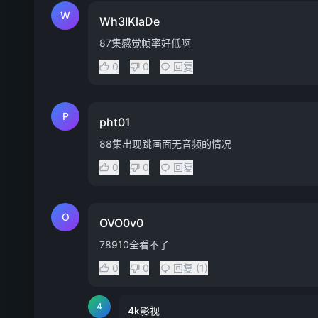
W
Wh3IKlaDe
87集感觉帧率好低啊
0
0
回复
P
pht01
88集出现跳画面无音频的情况
0
0
回复
O
OVO0v0
78910全看不了
0
0
回复 (1)
4
4k影视