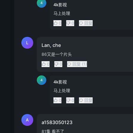
4
4k影视
马上处理
0
0
回复
L
Lan, che
86又是一个片头
0
0
回复 (1)
4
4k影视
马上处理
0
0
回复
A
a1583050123
81集 看不了