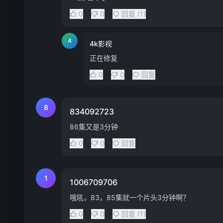
0
0
回复 (1)
4
4k影视
正在修复
0
0
回复
8
834092723
86集又是3分钟
0
0
回复
1
1006709706
哦吼，83，85集就一个片头3分钟啊？
0
0
回复 (1)