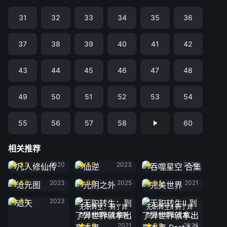
31
32
33
34
35
36
37
38
39
40
41
42
43
44
45
46
47
48
49
50
51
52
53
54
55
56
57
58
60
相关推荐
凡人修仙传
仙逆
吞噬星空 合集
9.5
2020
8.5
2023
2020
沧元图
光阴之外
完美世界
8.6
2023
9.0
2025
8.5
2021
遮天
7.9
2023
无职转生：到了异
无职转生Ⅱ 到了异
世界就拿出真本事
世界就拿出真本事
Part.1-2
6.6
2021
8.7
2023