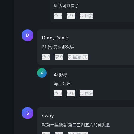
应该可以看了
0
0
回复
D
Ding, David
61 集 怎么那么糊
0
0
回复 (1)
4
4k影视
马上处理
0
0
回复
S
sway
就第一集能看 第二三四五六加载失败