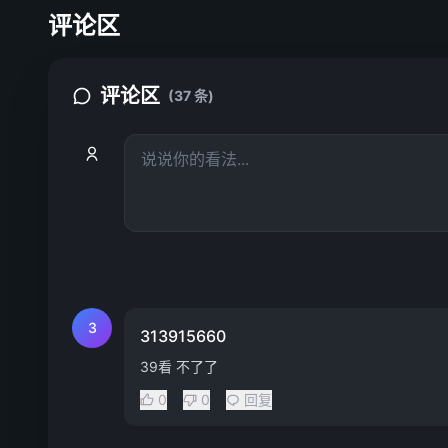
评论区
评论区
(37 条)
3
313915660
39看 不了了
0
0
回复