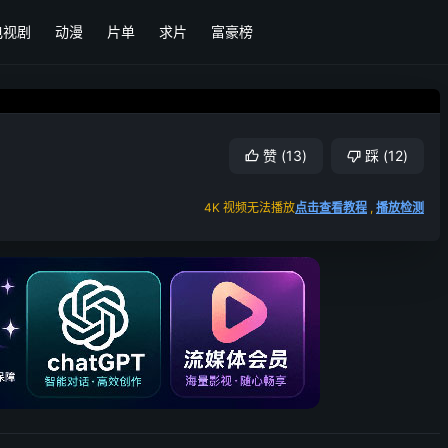
电视剧
动漫
片单
求片
富豪榜
赞
(
13
)
踩
(
12
)
4K 视频无法播放
点击查看教程
,
播放检测