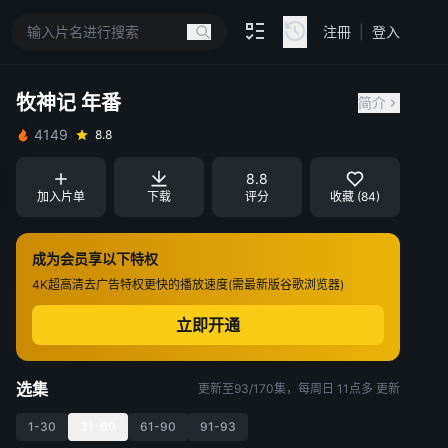
注冊
|
登入
牧神记 年番
简介
4149
8.8
8.8
加入片单
下载
评分
收藏 (84)
成为会员享以下特权
4K超高清
去广告特权
更快的播放速度(需最新版谷歌浏览器)
立即开通
选集
更新至93/170集，每周日 11点多 更新
1-30
31-60
61-90
91-93