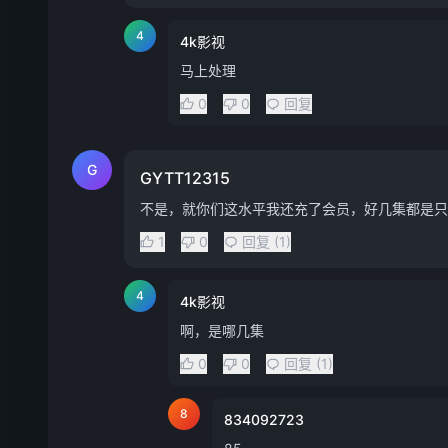
4
4k影视
马上处理
0
0
回复
G
GYTT12315
不是，就你们这水平我还充了会员，好几集都是只
1
0
回复 (1)
4
4k影视
啊，是哪几集
0
0
回复 (1)
8
834092723