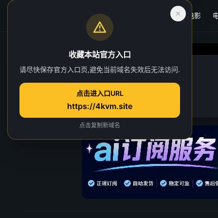
首页
电影
收藏本站官方入口
牧神记 年番
请尽快保存官方入口页,避免当前域名失效后无法访问.
第 59 集
点击进入口URL
13 人正在观看
https://4kvm.site
点击复制新域名