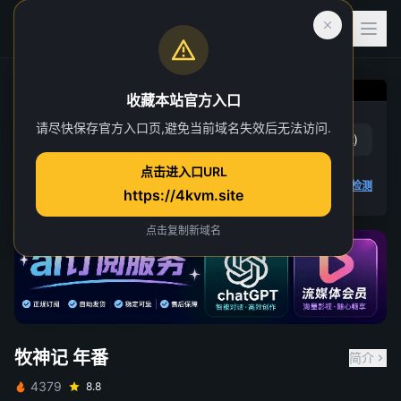
收藏本站官方入口
牧神记 年番
请尽快保存官方入口页,避免当前域名失效后无法访问.
赞
(
13
)
踩
(
12
)
第 38 集
点击进入口URL
26 人正在观看
4K 视频无法播放
点击查看教程
,
播放检测
https://4kvm.site
点击复制新域名
牧神记 年番
简介
4379
8.8