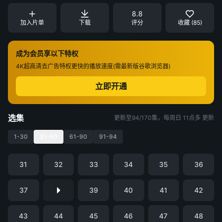
8.8
加入片单
下载
评分
收藏 (85)
成为会员享以下特权
4K超高清
去广告特权
更快的播放速度(需最新版谷歌浏览器)
立即开通
选集
更新至94/170集，每周日 11点多 更新
1-30
31-60
61-90
91-94
31
32
33
34
35
36
37
39
40
41
42
43
44
45
46
47
48