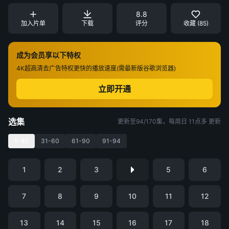
8.8
加入片单
下载
评分
收藏 (85)
成为会员享以下特权
4K超高清
去广告特权
更快的播放速度(需最新版谷歌浏览器)
立即开通
选集
更新至94/170集，每周日 11点多 更新
1-30
31-60
61-90
91-94
1
2
3
5
6
7
8
9
10
11
12
13
14
15
16
17
18