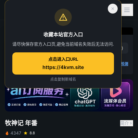
收藏本站官方入口
牧神记 年番
请尽快保存官方入口页,避免当前域名失效后无法访问.
赞
(
13
)
踩
(
12
)
第 4 集
点击进入口URL
20 人正在观看
4K 视频无法播放
点击查看教程
,
播放检测
https://4kvm.site
点击复制新域名
牧神记 年番
简介
4347
8.8