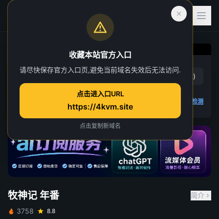
收藏本站官方入口
牧神记 年番
请尽快保存官方入口页,避免当前域名失效后无法访问.
赞
(
13
)
踩
(
12
)
第 84 集
点击进入口URL
11 人正在观看
4K 视频无法播放
点击查看教程
,
播放检测
https://4kvm.site
点击复制新域名
牧神记 年番
简介
3758
8.8