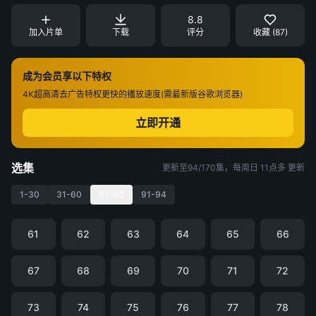
8.8
加入片单
下载
评分
收藏 (87)
成为会员享以下特权
4K超高清
去广告特权
更快的播放速度(需最新版谷歌浏览器)
立即开通
选集
更新至94/170集，每周日 11点多 更新
1-30
31-60
61-90
91-94
61
62
63
64
65
66
67
68
69
70
71
72
73
74
75
76
77
78