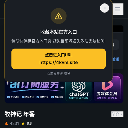
收藏本站官方入口
牧神记 年番
请尽快保存官方入口页,避免当前域名失效后无法访问.
赞
(
13
)
踩
(
12
)
第 32 集
点击进入口URL
13 人正在观看
4K 视频无法播放
点击查看教程
,
播放检测
https://4kvm.site
点击复制新域名
牧神记 年番
简介
4231
8.8