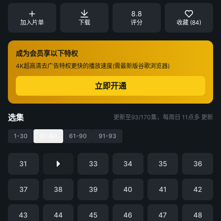
8.8
加入片单
下载
评分
收藏 (84)
成为会员享以下特权
4K超高清
去广告特权
更快的播放速度(需最新版谷歌浏览器)
立即开通
选集
更新至93/170集，每周日 11点多 更新
1-30
31-60
61-90
91-93
31
33
34
35
36
37
38
39
40
41
42
43
44
45
46
47
48