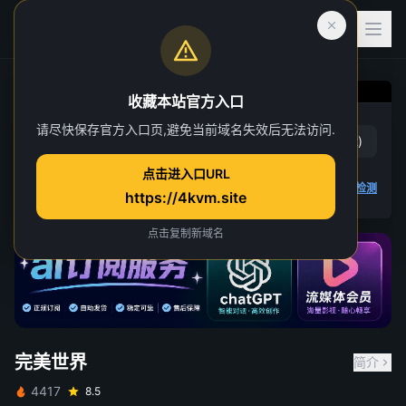
收藏本站官方入口
完美世界
请尽快保存官方入口页,避免当前域名失效后无法访问.
赞
(
18
)
踩
(
2
)
第 258 集
点击进入口URL
34 人正在观看
4K 视频无法播放
点击查看教程
,
播放检测
https://4kvm.site
点击复制新域名
完美世界
简介
4417
8.5