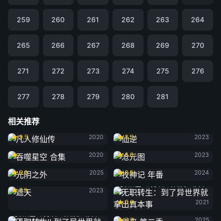
259
260
261
262
263
264
265
266
267
268
269
270
271
272
273
274
275
276
277
278
279
280
281
相关推荐
凡人修仙传
仙逆
9.5
2020
8.5
2023
吞噬星空 合集
沧元图
2020
8.6
2023
光阴之外
牧神记 年番
9.0
2025
8.8
2024
遮天
无职转生：到了异世界就拿出真本
7.9
2023
事
6.6
2021
剑来 第二季
无职转生Ⅱ 到了异世界就拿出真本
8.3
2025