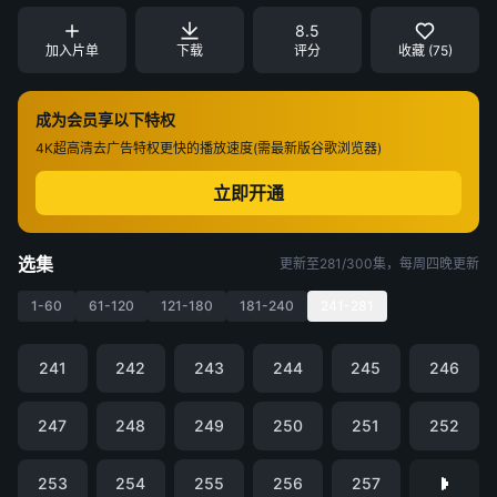
8.5
加入片单
下载
评分
收藏 (75)
成为会员享以下特权
4K超高清
去广告特权
更快的播放速度(需最新版谷歌浏览器)
立即开通
选集
更新至281/300集，每周四晚更新
1-60
61-120
121-180
181-240
241-281
241
242
243
244
245
246
247
248
249
250
251
252
253
254
255
256
257