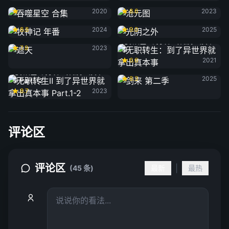
吞噬星空 合集
沧元图
2020
8.6
2023
牧神记 年番
光阴之外
8.8
2024
9.0
2025
遮天
无职转生：到了异世界就拿出真本
7.9
2023
事
6.6
2021
剑来 第二季
无职转生Ⅱ 到了异世界就拿出真本
8.3
2025
事 Part.1-2
8.7
2023
评论区
评论区
|
(45 条)
最新
最热