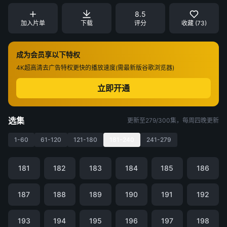
8.5
加入片单
下载
评分
收藏 (73)
成为会员享以下特权
4K超高清
去广告特权
更快的播放速度(需最新版谷歌浏览器)
立即开通
选集
更新至279/300集，每周四晚更新
1-60
61-120
121-180
181-240
241-279
181
182
183
184
185
186
187
188
189
190
191
192
193
194
195
196
197
198