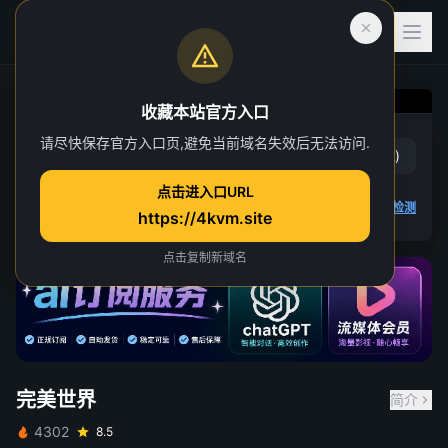
收藏本站官方入口
完美世界
请尽快保存官方入口页,避免当前域名失效后无法访问.
赞
(
18
)
踩
(
2
)
第 201 集
点击进入口URL
15 人正在观看
4K 视频无法播放
点击查看教程
,
播放检测
https://4kvm.site
点击复制新域名
完美世界
简介
4302
8.5