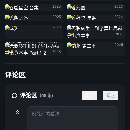
吞噬星空 合集
沧元图
2020
8.6
2023
光阴之外
牧神记 年番
9.0
2025
8.8
2024
遮天
无职转生：到了异世界就拿出真本
7.9
2023
事
6.6
2021
剑来 第二季
无职转生Ⅱ 到了异世界就拿出真本
8.3
2025
事 Part.1-2
8.7
2023
评论区
评论区
|
(48 条)
最新
最热