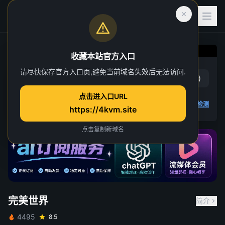
收藏本站官方入口
完美世界
请尽快保存官方入口页,避免当前域名失效后无法访问.
赞
(
18
)
踩
(
2
)
第 139 集
点击进入口URL
41 人正在观看
4K 视频无法播放
点击查看教程
,
播放检测
https://4kvm.site
点击复制新域名
完美世界
简介
4495
8.5