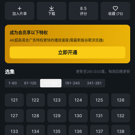
8.5
加入片单
下载
评分
收藏 (75)
成为会员享以下特权
4K超高清
去广告特权
更快的播放速度(需最新版谷歌浏览器)
立即开通
选集
更新至281/300集，每周四晚更新
1-60
61-120
121-180
181-240
241-281
121
122
123
124
125
126
127
128
129
130
131
132
133
134
135
136
137
138