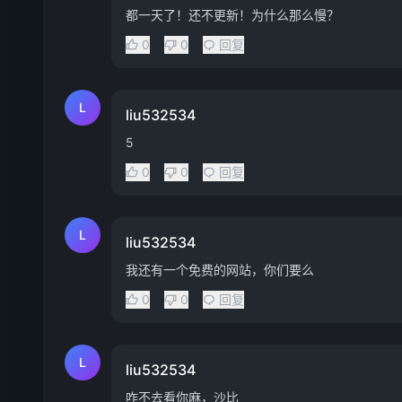
都一天了！还不更新！为什么那么慢？
0
0
回复
L
liu532534
5
0
0
回复
L
liu532534
我还有一个免费的网站，你们要么
0
0
回复
L
liu532534
咋不去看你麻，沙比