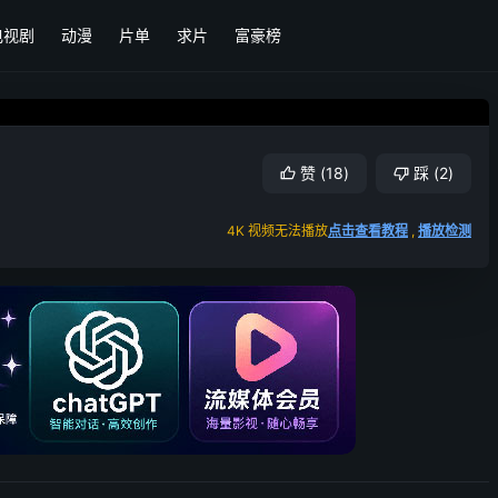
电视剧
动漫
片单
求片
富豪榜
赞
(
18
)
踩
(
2
)
4K 视频无法播放
点击查看教程
,
播放检测