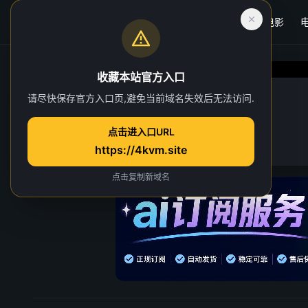
首页
电影
收藏本站官方入口
完美世界
请尽快保存官方入口页,避免当前域名失效后无法访问.
第 222 集
点击进入口URL
15 人正在观看
https://4kvm.site
点击复制新域名