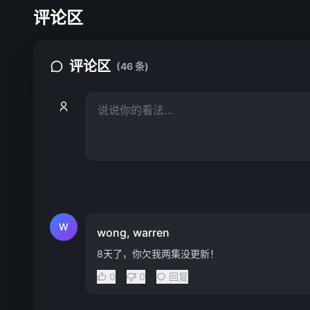
评论区
评论区
(46 条)
W
wong, warren
8天了，你欠我两集没更新！
0
0
回复