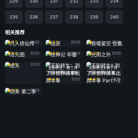
229
230
231
232
233
234
235
236
237
238
239
240
相关推荐
凡人修仙传
仙逆
吞噬星空 合集
9.5
2020
8.5
2023
2020
沧元图
牧神记 年番
光阴之外
8.6
2023
8.8
2024
9.0
2025
遮天
7.9
2023
无职转生：到了异
无职转生Ⅱ 到了异
世界就拿出真本事
世界就拿出真本事
Part.1-2
6.6
2021
8.7
2023
剑来 第二季
8.3
2025