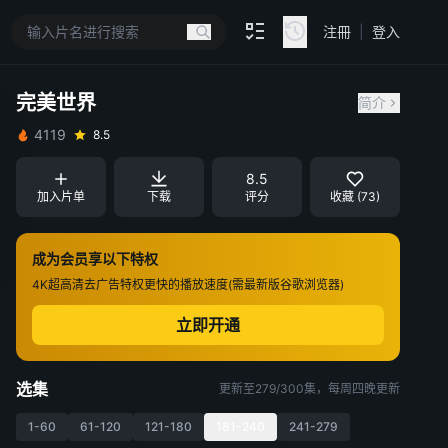
注冊
|
登入
完美世界
简介
4119
8.5
8.5
加入片单
下载
评分
收藏 (73)
成为会员享以下特权
4K超高清
去广告特权
更快的播放速度(需最新版谷歌浏览器)
立即开通
选集
更新至279/300集，每周四晚更新
1-60
61-120
121-180
181-240
241-279