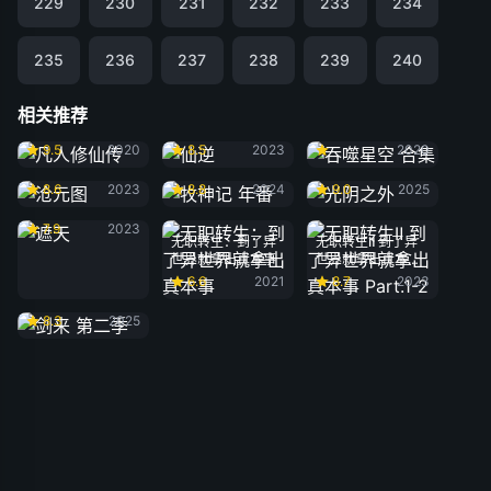
229
230
231
232
233
234
235
236
237
238
239
240
相关推荐
凡人修仙传
仙逆
吞噬星空 合集
9.5
2020
8.5
2023
2020
沧元图
牧神记 年番
光阴之外
8.6
2023
8.8
2024
9.0
2025
遮天
7.9
2023
无职转生：到了异
无职转生Ⅱ 到了异
世界就拿出真本事
世界就拿出真本事
Part.1-2
6.6
2021
8.7
2023
剑来 第二季
8.3
2025