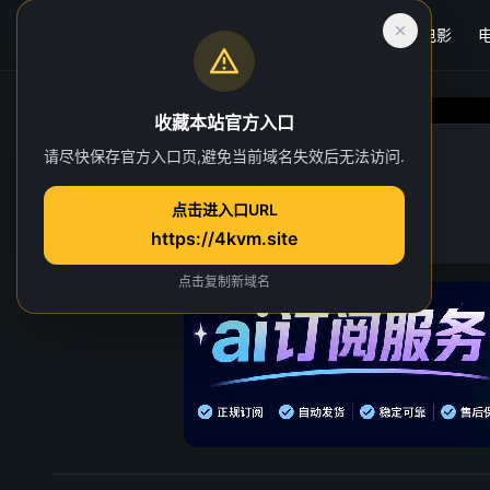
首页
电影
收藏本站官方入口
完美世界
请尽快保存官方入口页,避免当前域名失效后无法访问.
第 228 集
点击进入口URL
17 人正在观看
https://4kvm.site
点击复制新域名