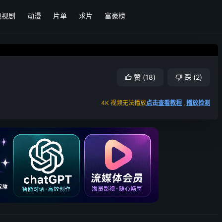
电视剧
动漫
片单
求片
富豪榜
赞
(
18
)
踩
(
2
)
4K 视频无法播放
点击查看教程
,
播放检测