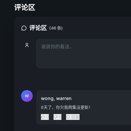
评论区
评论区
(46 条)
W
wong, warren
8天了，你欠我两集没更新！
0
0
回复