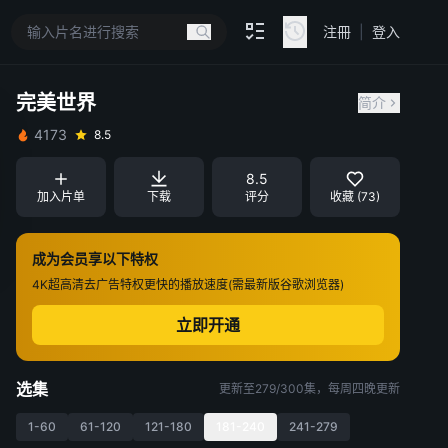
注冊
|
登入
完美世界
简介
4173
8.5
8.5
加入片单
下载
评分
收藏 (73)
成为会员享以下特权
4K超高清
去广告特权
更快的播放速度(需最新版谷歌浏览器)
立即开通
选集
更新至279/300集，每周四晚更新
1-60
61-120
121-180
181-240
241-279