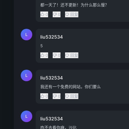
都一天了！还不更新！为什么那么慢？
0
0
回复
L
liu532534
5
0
0
回复
L
liu532534
我还有一个免费的网站，你们要么
0
0
回复
L
liu532534
咋不去看你麻，沙比