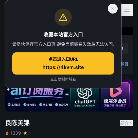
收藏本站官方入口
良陈美锦
请尽快保存官方入口页,避免当前域名失效后无法访问.
赞
(
6
)
踩
(
1
)
第 32 集
点击进入口URL
4K 视频无法播放
点击查看教程
,
播放检测
https://4kvm.site
点击复制新域名
良陈美锦
简介
1309