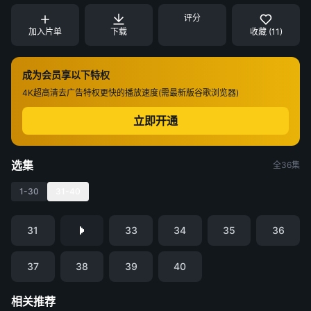
评分
加入片单
下载
收藏 (11)
成为会员享以下特权
4K超高清
去广告特权
更快的播放速度(需最新版谷歌浏览器)
立即开通
选集
全36集
1-30
31-40
31
33
34
35
36
37
38
39
40
相关推荐
九门
金特务：本色回归