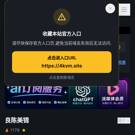
收藏本站官方入口
良陈美锦
请尽快保存官方入口页,避免当前域名失效后无法访问.
赞
(
6
)
踩
(
1
)
第 15 集
点击进入口URL
4K 视频无法播放
点击查看教程
,
播放检测
https://4kvm.site
点击复制新域名
良陈美锦
简介
1179