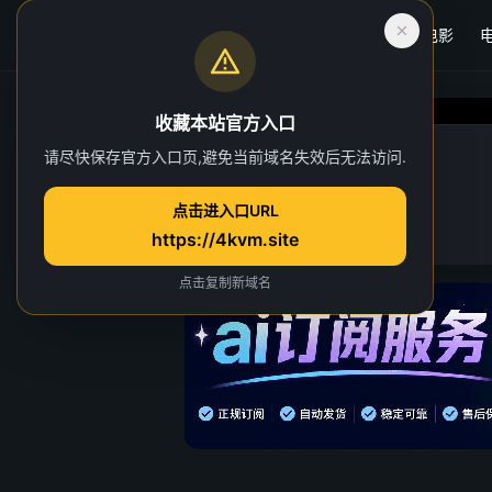
首页
电影
收藏本站官方入口
良陈美锦
请尽快保存官方入口页,避免当前域名失效后无法访问.
第 7 集
点击进入口URL
3 人正在观看
https://4kvm.site
点击复制新域名