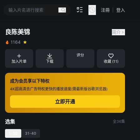
注冊
|
登入
良陈美锦
简介
1164
评分
加入片单
下载
收藏 (11)
成为会员享以下特权
4K超高清
去广告特权
更快的播放速度(需最新版谷歌浏览器)
立即开通
选集
全36集
1-30
31-40