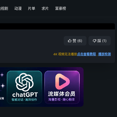
电视剧
动漫
片单
求片
富豪榜
赞
(
6
)
踩
(
1
)
4K 视频无法播放
点击查看教程
,
播放检测