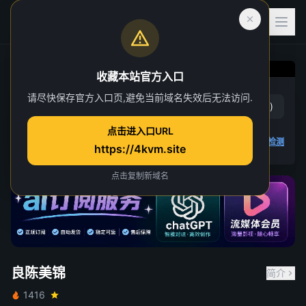
收藏本站官方入口
良陈美锦
请尽快保存官方入口页,避免当前域名失效后无法访问.
赞
(
6
)
踩
(
1
)
第 3 集
点击进入口URL
4K 视频无法播放
点击查看教程
,
播放检测
https://4kvm.site
点击复制新域名
良陈美锦
简介
1416