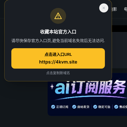
首页
电影
收藏本站官方入口
千香
请尽快保存官方入口页,避免当前域名失效后无法访问.
第 20 集
点击进入口URL
3 人正在观看
https://4kvm.site
点击复制新域名