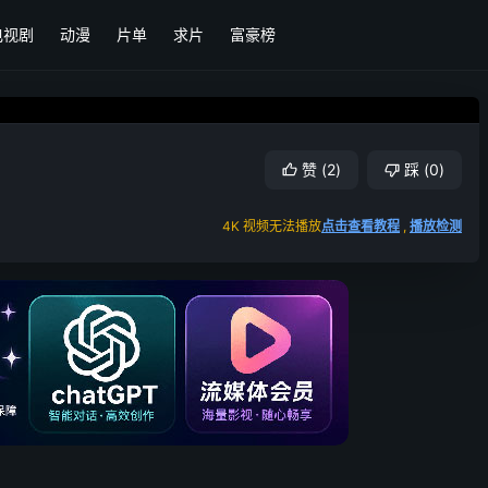
电视剧
动漫
片单
求片
富豪榜
赞
(
2
)
踩
(
0
)
4K 视频无法播放
点击查看教程
,
播放检测