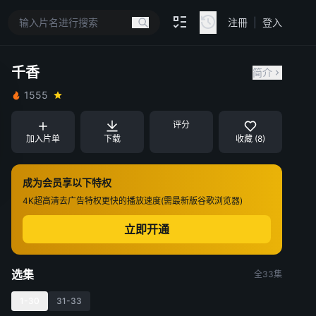
注冊
|
登入
千香
简介
1555
评分
加入片单
下载
收藏 (8)
成为会员享以下特权
4K超高清
去广告特权
更快的播放速度(需最新版谷歌浏览器)
立即开通
选集
全33集
1-30
31-33