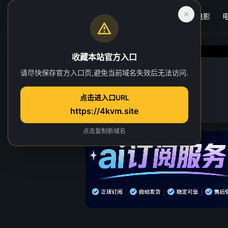
首页
电影
收藏本站官方入口
千香
请尽快保存官方入口页,避免当前域名失效后无法访问.
第 16 集
点击进入口URL
https://4kvm.site
点击复制新域名