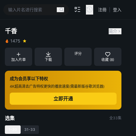
注冊
|
登入
千香
简介
1475
评分
加入片单
下载
收藏 (8)
成为会员享以下特权
4K超高清
去广告特权
更快的播放速度(需最新版谷歌浏览器)
立即开通
选集
全33集
1-30
31-33