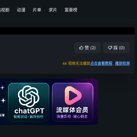
电视剧
动漫
片单
求片
富豪榜
赞
(
2
)
踩
(
0
)
4K 视频无法播放
点击查看教程
,
播放检测