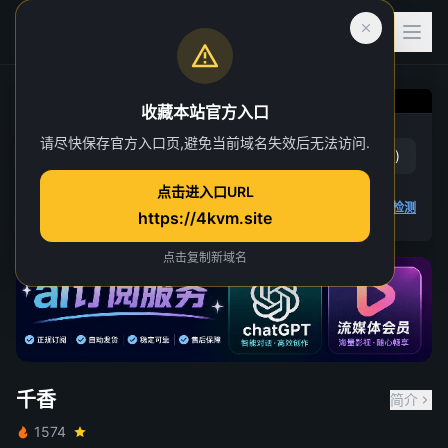
收藏本站官方入口
千香
请尽快保存官方入口页,避免当前域名失效后无法访问.
赞
(
2
)
踩
(
0
)
第 10 集
点击进入口URL
3 人正在观看
4K 视频无法播放
点击查看教程
,
播放检测
https://4kvm.site
点击复制新域名
千香
简介
1574