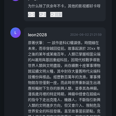
为什么除了庆余年不卡，其他的影视都好卡呀
0
0
回复
L
leon2028
2024-06-02 21:21:59
原著伏筆： 一 該作是科幻權謀係，時間線在
未來，而非穿越回從前。故事起源於 20xx 年
之後的某年或某幾百年，人類已掌握相當尖端
的Ai運用與基因重組科技，因現代核戰爭導致
世界人類與文明盡毀，尚存續數十座軍事博物
館延續文明火種，其中封存大量舊時代尖端科
技備份與樣品。經歷數百萬年的洗滌，軍事博
物館存世僅剩一座，而此時世界重新誕生出適
應核輻射下生存的新興人類，並奉其為神廟。
漫長歲月裡的特定時期，神廟中總會在超級Ai
的指令下走出克隆人、機器人，不斷指引新興
人類的文明進步方向，但又會介入、限制危及
世界安全的科技發展。直至故事當前節點，克