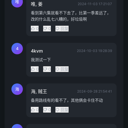
唯
唯, 姜
2024-11-03 17:21:07
看到第六集就看不下去了，比第一季差远了，
改的什么乱七八糟的，好垃圾啊
0
0
回复
4
4kvm
2024-10-03 19:28:39
我测试一下
0
0
回复
海
海, 贼王
2024-09-28 21:54:41
备用路线有的看不了，其他俩会卡住不动
0
0
回复