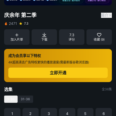
庆余年 第二季
简介
2471
7.3
7.3
加入片单
下载
评分
收藏 (9)
成为会员享以下特权
4K超高清
去广告特权
更快的播放速度(需最新版谷歌浏览器)
立即开通
选集
全36集
1-30
31-36
1
2
3
4
5
6