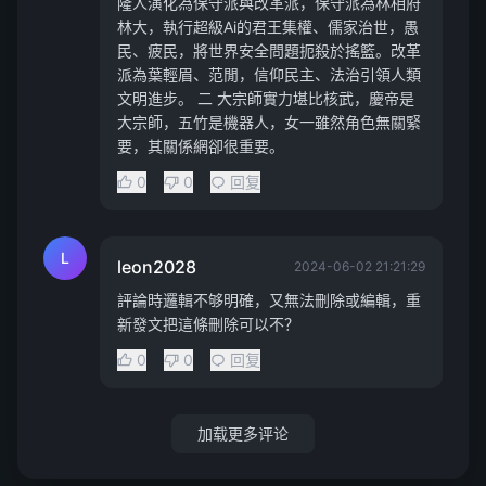
隆人演化為保守派與改革派，保守派為林相府
林大，執行超級Ai的君王集權、儒家治世，愚
民、疲民，將世界安全問題扼殺於搖籃。改革
派為葉輕眉、范閒，信仰民主、法治引領人類
文明進步。 二 大宗師實力堪比核武，慶帝是
大宗師，五竹是機器人，女一雖然角色無關緊
要，其關係網卻很重要。
0
0
回复
L
leon2028
2024-06-02 21:21:29
評論時邏輯不够明確，又無法刪除或編輯，重
新發文把這條刪除可以不？
0
0
回复
加载更多评论