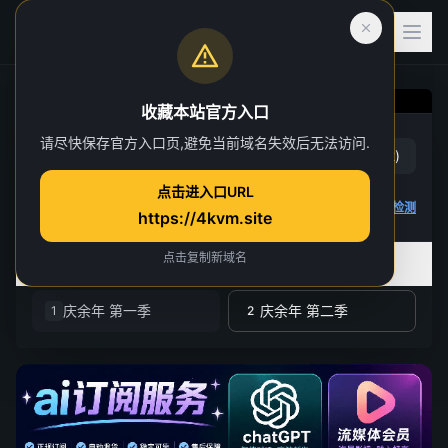
收藏本站官方入口
庆余年 第二季
请尽快保存官方入口页,避免当前域名失效后无法访问.
赞
(
10
)
踩
(
2
)
第 26 集
点击进入口URL
7 人正在观看
4K 视频无法播放
点击查看教程
,
播放检测
https://4kvm.site
点击复制新域名
全部季数
共 2 季
庆余年 第一季
庆余年 第二季
1
2