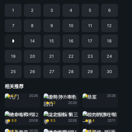
1
2
3
4
5
6
7
8
9
10
11
12
14
15
16
17
18
19
20
21
22
23
24
25
26
27
28
29
30
相关推荐
九门
悬案
8.8
2026
2026
金特务：本色回归
8.2
2026
绝命毒师: 第2季
龙之家族 第三季
权力的游戏 第一季
8.8
2008
8.5
2026
8.4
2011
铁拳教育
甄嬛传: 第1季
9.3
2026
8.8
2011