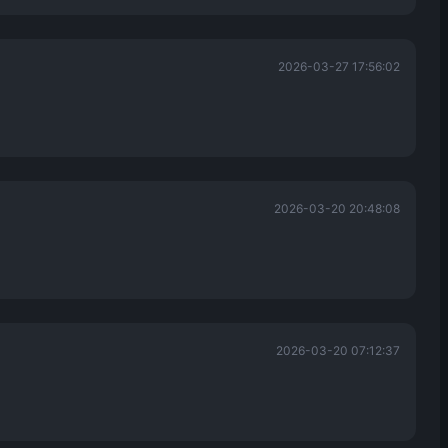
2026-03-27 17:56:02
2026-03-20 20:48:08
2026-03-20 07:12:37