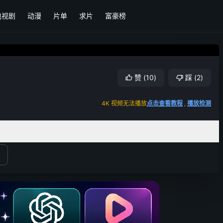
电视剧
动漫
片单
求片
富豪榜
赞
(
10
)
踩
(
2
)
4K 视频无法播放
点击查看教程
,
播放检测