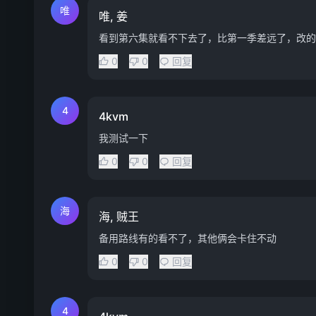
唯
唯, 姜
看到第六集就看不下去了，比第一季差远了，改的
0
0
回复
4
4kvm
我测试一下
0
0
回复
海
海, 贼王
备用路线有的看不了，其他俩会卡住不动
0
0
回复
4