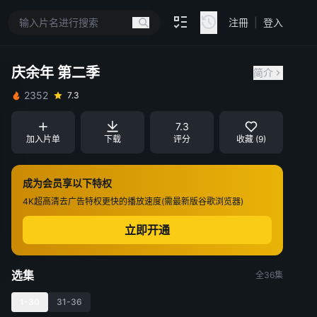
注冊
|
登入
庆余年 第二季
简介
2352
7.3
7.3
加入片单
下载
评分
收藏 (9)
成为会员享以下特权
4K超高清
去广告特权
更快的播放速度(需最新版谷歌浏览器)
立即开通
选集
全36集
1-30
31-36