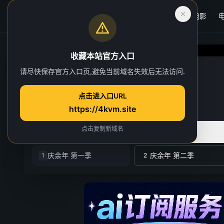
首页
电影
收藏本站官方入口
庆余年 第二季
请尽快保存官方入口页,避免当前域名失效后无法访问.
第 2 集
点击进入口URL
7 人正在观看
https://4kvm.site
点击复制新域名
全部季数
共 2 季
庆余年 第一季
庆余年 第二季
1
2