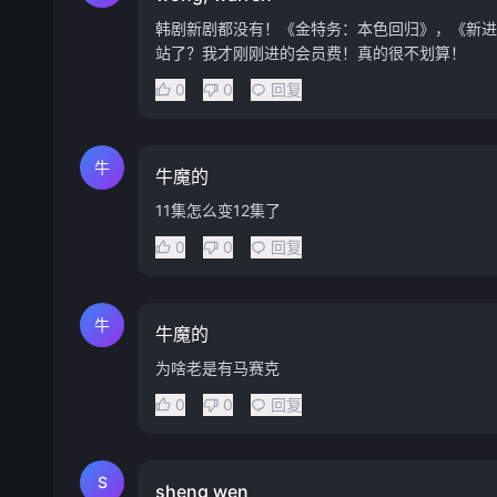
韩剧新剧都没有！《金特务：本色回归》，《新进职
站了？我才刚刚进的会员费！真的很不划算！
0
0
回复
牛
牛魔的
11集怎么变12集了
0
0
回复
牛
牛魔的
为啥老是有马赛克
0
0
回复
S
sheng wen