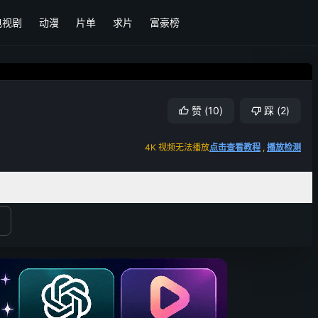
电视剧
动漫
片单
求片
富豪榜
赞
(
10
)
踩
(
2
)
4K 视频无法播放
点击查看教程
,
播放检测