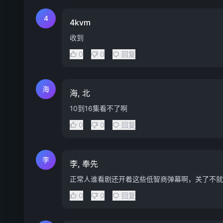
4
4kvm
收到
0
0
回复
海
海, 北
10到16集看不了啊
0
0
回复
李
李, 奉先
正常人谁看剧还开着这些低智商弹幕啊，关了不就
0
0
回复