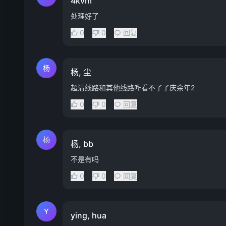
4kvm
处理好了
0
0
回复
杨
杨, 尘
超清线路和其他线路咋看不了了庆余年2
0
0
回复
杨
杨, bb
不是有吗
0
0
回复
Y
ying, hua