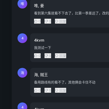
唯
唯, 姜
看到第六集就看不下去了，比第一季差远了，改的
0
0
回复
4
4kvm
我测试一下
0
0
回复
海
海, 贼王
备用路线有的看不了，其他俩会卡住不动
0
0
回复
4