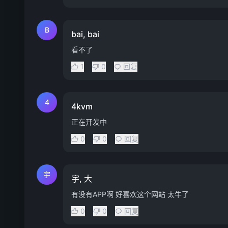
B
bai, bai
看不了
1
0
回复
4
4kvm
正在开发中
0
0
回复
宇
宇, 大
有没有APP啊 好喜欢这个网站 太牛了
0
0
回复