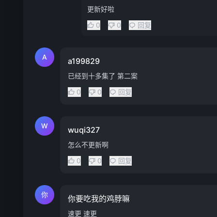
更新好啦
0
0
回复
A
a199829
已经到十多集了 第二案
0
0
回复
W
wuqi327
怎么不更新啊
0
0
回复
你
你要吃我的鸡脖嘛
速更 速更