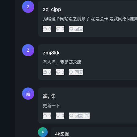
Z
zz, cjpp
为啥这个网站没之前顺了 老是会卡 是我网络问题
0
0
回复
Z
zmj8kk
有人吗，我是郑永康
0
0
回复
鑫
鑫, 陈
更新一下
0
0
回复 (1)
4
4k影视