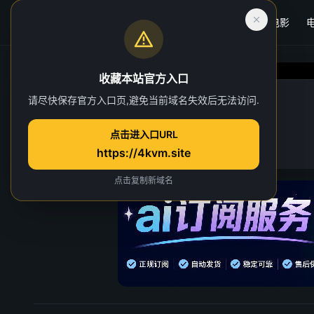
首页
电影
收藏本站官方入口
悬案
请尽快保存官方入口页,避免当前域名失效后无法访问.
第 8 集
点击进入口URL
48 人正在观看
https://4kvm.site
点击复制新域名