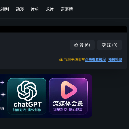
电视剧
动漫
片单
求片
富豪榜
赞
(
6
)
踩
(
0
)
4K 视频无法播放
点击查看教程
,
播放检测