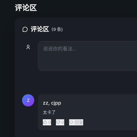
评论区
评论区
(9 条)
Z
zz, cjpp
太卡了
0
0
回复