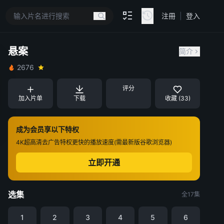
注冊
|
登入
悬案
简介
2676
评分
加入片单
下载
收藏 (33)
成为会员享以下特权
4K超高清
去广告特权
更快的播放速度(需最新版谷歌浏览器)
立即开通
选集
全17集
1
2
3
4
5
6