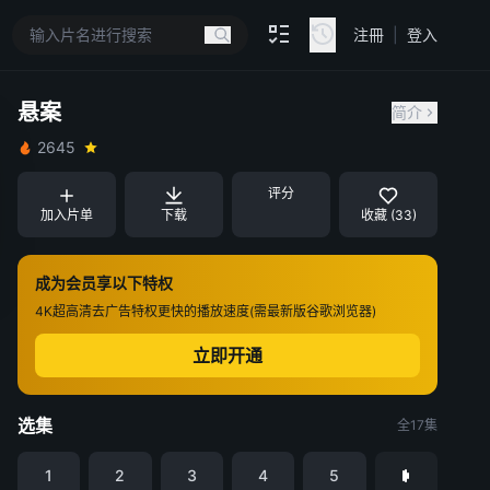
注冊
|
登入
悬案
简介
2645
评分
加入片单
下载
收藏 (33)
成为会员享以下特权
4K超高清
去广告特权
更快的播放速度(需最新版谷歌浏览器)
立即开通
选集
全17集
1
2
3
4
5