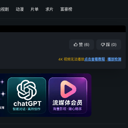
电视剧
动漫
片单
求片
富豪榜
赞
(
6
)
踩
(
0
)
4K 视频无法播放
点击查看教程
,
播放检测