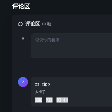
评论区
评论区
(9 条)
Z
zz, cjpp
太卡了
0
0
回复