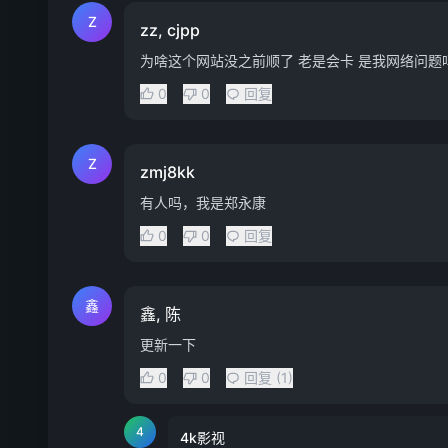
Z
zz, cjpp
为啥这个网站没之前顺了 老是会卡 是我网络问题
0
0
回复
Z
zmj8kk
有人吗，我是郑永康
0
0
回复
鑫
鑫, 陈
更新一下
0
0
回复 (1)
4
4k影视