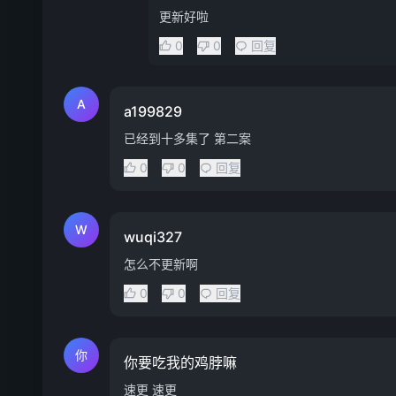
更新好啦
0
0
回复
A
a199829
已经到十多集了 第二案
0
0
回复
W
wuqi327
怎么不更新啊
0
0
回复
你
你要吃我的鸡脖嘛
速更 速更