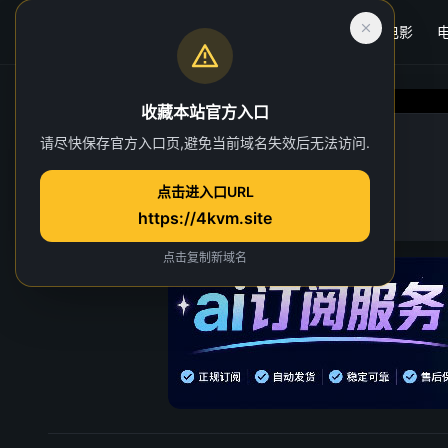
首页
电影
收藏本站官方入口
悬案
请尽快保存官方入口页,避免当前域名失效后无法访问.
第 6 集
点击进入口URL
40 人正在观看
https://4kvm.site
点击复制新域名