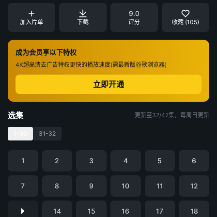
9.0
加入片单
下载
评分
收藏 (105)
成为会员享以下特权
4K超高清
去广告特权
更快的播放速度(需最新版谷歌浏览器)
立即开通
选集
更新至32/42集，每周日更新
1-30
31-32
1
2
3
4
5
6
7
8
9
10
11
12
14
15
16
17
18