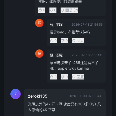
览器，建议使用谷歌浏览器
0
0
回复 (2)
蘇
蘇, 澤曜
2026-07-18 21:54:56
我是ipad，有推荐软件吗
0
0
回复
蘇
蘇, 澤曜
2026-07-18 21:55:31
家里电脑安了h265还是看不了
4k，apple tvk y kan ma
0
0
回复
Z
zerokl135
2026-07-03 07:30:44
光阴之外的4k 好卡啊 速度只有300多KB/s 凡
人修仙的4K 正常