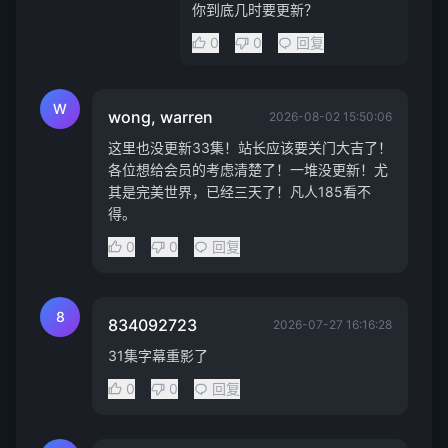
你到底几时要更新？
0
0
回复
W
wong, warren
2026-08-02 15:50:06
这里也没更新33集！站长应该要关门大吉了！
各位想给会员的考虑清楚了！一堆没更新！尤
其是完美世界，已经三天了！凡人185看不
得。
0
0
回复
8
834092723
2026-07-27 16:16:28
31集字幕重影了
0
0
回复