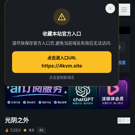
收藏本站官方入口
光阴之外
请尽快保存官方入口页,避免当前域名失效后无法访问.
赞
(
27
)
踩
(
6
)
第 13 集
点击进入口URL
2 人正在观看
4K 视频无法播放
点击查看教程
,
播放检测
https://4kvm.site
点击复制新域名
光阴之外
简介
5264
9.0
4k