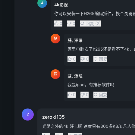
4
4k影视
你可以安装一下H265编码插件，换个浏览
0
0
回复 (2)
蘇
蘇, 澤曜
家里电脑安了h265还是看不了4k，apple
0
0
回复
蘇
蘇, 澤曜
我是ipad，有推荐软件吗
0
0
回复
Z
zerokl135
光阴之外的4k 好卡啊 速度只有300多KB/s 凡人