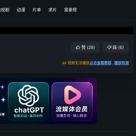
电视剧
动漫
片单
求片
富豪榜
赞
(
28
)
踩
(
6
)
4K 视频无法播放
点击查看教程
,
播放检测