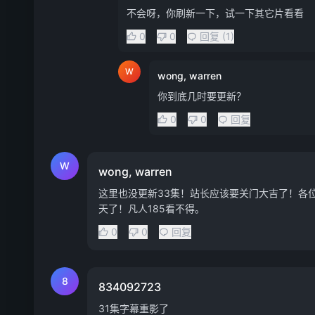
不会呀，你刷新一下，试一下其它片看看
0
0
回复 (1)
W
wong, warren
你到底几时要更新？
0
0
回复
W
wong, warren
这里也没更新33集！站长应该要关门大吉了！各
天了！凡人185看不得。
0
0
回复
8
834092723
31集字幕重影了