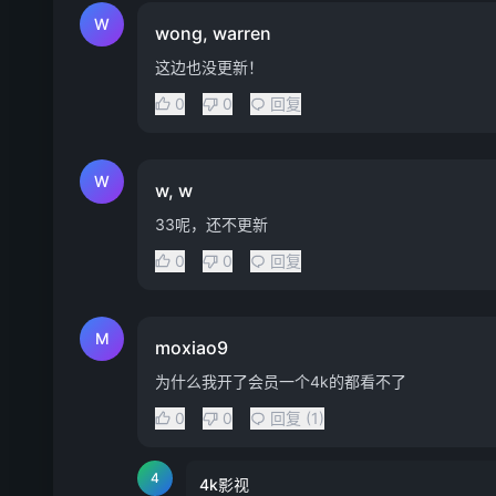
W
wong, warren
这边也没更新！
0
0
回复
W
w, w
33呢，还不更新
0
0
回复
M
moxiao9
为什么我开了会员一个4k的都看不了
0
0
回复 (1)
4
4k影视