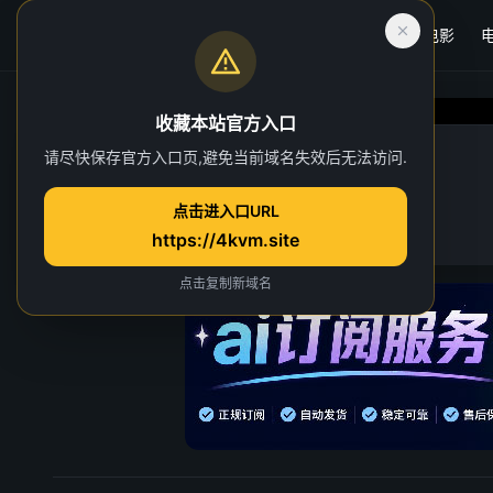
首页
电影
收藏本站官方入口
光阴之外
请尽快保存官方入口页,避免当前域名失效后无法访问.
第 6 集
点击进入口URL
10 人正在观看
https://4kvm.site
点击复制新域名