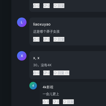
0
0
回复
L
liaoxuyao
这是哪个莽子女孩
0
0
回复
X
x, x
30，没有4K
0
0
回复 (1)
4
4k影视
一会儿更上
0
0
回复