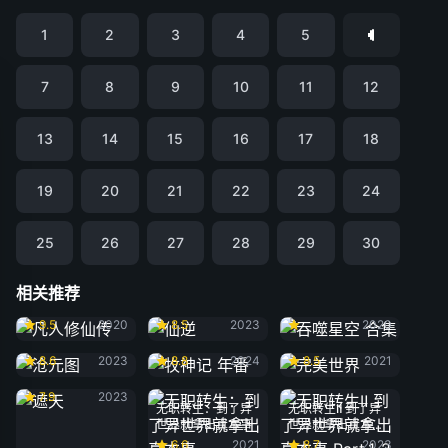
1
2
3
4
5
7
8
9
10
11
12
13
14
15
16
17
18
19
20
21
22
23
24
25
26
27
28
29
30
相关推荐
凡人修仙传
仙逆
吞噬星空 合集
9.5
2020
8.5
2023
2020
沧元图
牧神记 年番
完美世界
8.6
2023
8.8
2024
8.5
2021
遮天
7.9
2023
无职转生：到了异
无职转生Ⅱ 到了异
世界就拿出真本事
世界就拿出真本事
Part.1-2
6.6
2021
8.7
2023