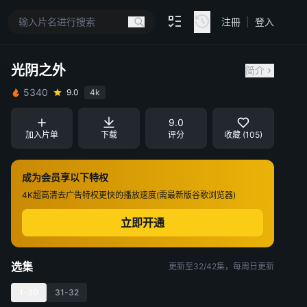
注冊
|
登入
光阴之外
简介
5340
9.0
4k
9.0
加入片单
下载
评分
收藏 (105)
成为会员享以下特权
4K超高清
去广告特权
更快的播放速度(需最新版谷歌浏览器)
立即开通
选集
更新至32/42集，每周日更新
1-30
31-32