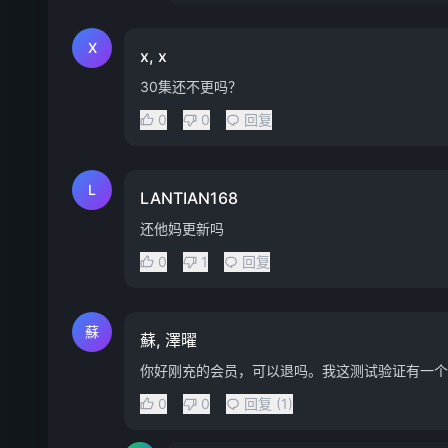
X
x, x
30集还不更吗？
0
0
回复
L
LANTIAN168
还他妈更新吗
0
1
回复
蘇
蘇, 澤曜
你好刚充的会员，可以退吗。我这测试验证有一个
0
0
回复 (1)