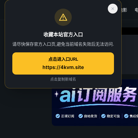
首页
电影
收藏本站官方入口
爱情没有神话
请尽快保存官方入口页,避免当前域名失效后无法访问.
第 25 集
点击进入口URL
https://4kvm.site
点击复制新域名