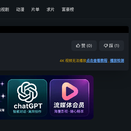
电视剧
动漫
片单
求片
富豪榜
赞
(
0
)
踩
(
1
)
4K 视频无法播放
点击查看教程
,
播放检测