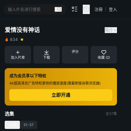
注冊
|
登入
爱情没有神话
简介
834
评分
加入片单
下载
收藏 (2)
成为会员享以下特权
4K超高清
去广告特权
更快的播放速度(需最新版谷歌浏览器)
立即开通
选集
全37集
1-30
31-37