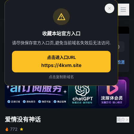
收藏本站官方入口
爱情没有神话
请尽快保存官方入口页,避免当前域名失效后无法访问.
赞
(
0
)
踩
(
1
)
第 22 集
点击进入口URL
4K 视频无法播放
点击查看教程
,
播放检测
https://4kvm.site
点击复制新域名
爱情没有神话
简介
772