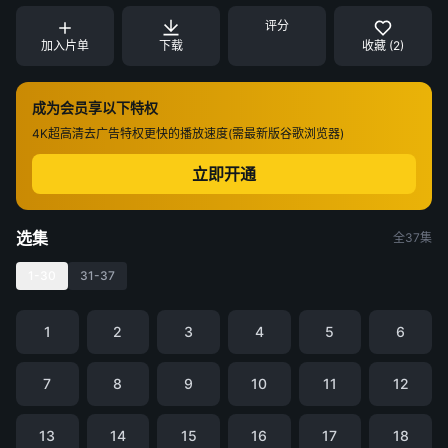
评分
加入片单
下载
收藏 (2)
成为会员享以下特权
4K超高清
去广告特权
更快的播放速度(需最新版谷歌浏览器)
立即开通
选集
全37集
1-30
31-37
1
2
3
4
5
6
7
8
9
10
11
12
13
14
15
16
17
18