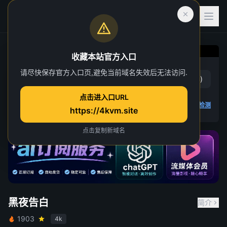
收藏本站官方入口
黑夜告白
请尽快保存官方入口页,避免当前域名失效后无法访问.
赞
(
15
)
踩
(
4
)
第 12 集
点击进入口URL
2 人正在观看
4K 视频无法播放
点击查看教程
,
播放检测
https://4kvm.site
点击复制新域名
黑夜告白
简介
1903
4k