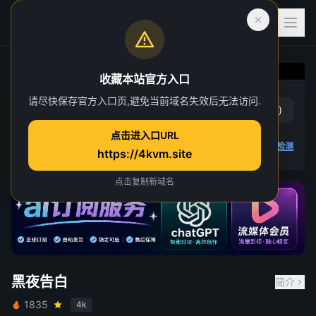
收藏本站官方入口
黑夜告白
请尽快保存官方入口页,避免当前域名失效后无法访问.
赞
(
15
)
踩
(
4
)
第 3 集
点击进入口URL
4K 视频无法播放
点击查看教程
,
播放检测
https://4kvm.site
点击复制新域名
黑夜告白
简介
1835
4k