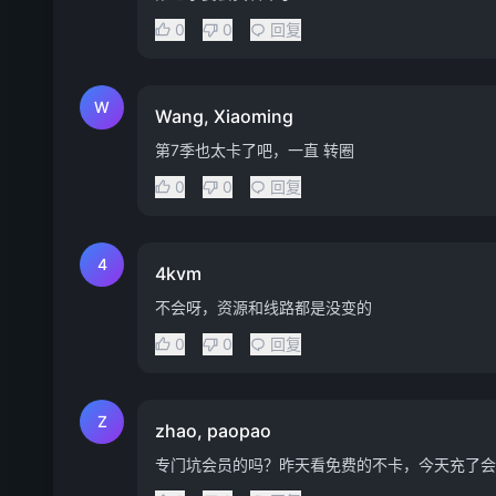
0
0
回复
W
Wang, Xiaoming
第7季也太卡了吧，一直 转圈
0
0
回复
4
4kvm
不会呀，资源和线路都是没变的
0
0
回复
Z
zhao, paopao
专门坑会员的吗？昨天看免费的不卡，今天充了会