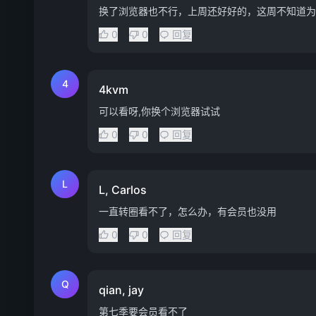
换了浏览器也不行，上周还好好的，这周不知道为
0
0
回复
4
4kvm
可以看呀,你换个浏览器试试
0
0
回复
L
L, Carlos
一直转圈看不了，怎么办，有会员也没用
0
0
回复
Q
qian, jay
第七季要会员看不了