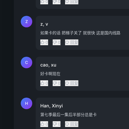
0
0
回复
Z
z, v
如果卡的话 把梯子关了 就很快 这是国内线路
0
0
回复
C
cao, xu
好卡啊现在
0
0
回复
H
Han, Xinyi
第七季最后一集后半部分总是卡
0
0
回复