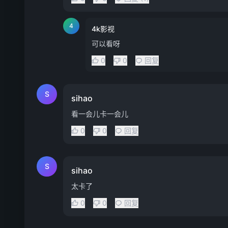
4
4k影视
可以看呀
0
0
回复
S
sihao
看一会儿卡一会儿
0
0
回复
S
sihao
太卡了
0
0
回复