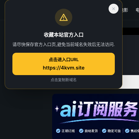
首页
电影
收藏本站官方入口
权力的游戏 第七季
请尽快保存官方入口页,避免当前域名失效后无法访问.
第 1 集
点击进入口URL
7 人正在观看
https://4kvm.site
点击复制新域名
全部季数
共 8 季