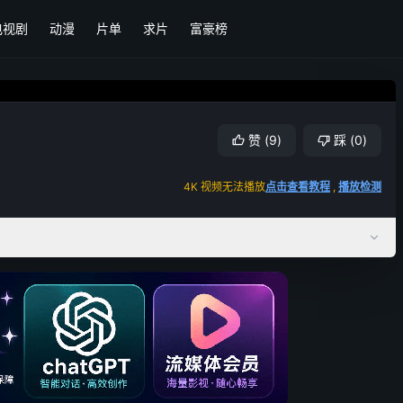
电视剧
动漫
片单
求片
富豪榜
赞
(
9
)
踩
(
0
)
4K 视频无法播放
点击查看教程
,
播放检测