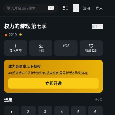
注冊
|
登入
权力的游戏 第七季
简介
2219
评分
加入片单
下载
收藏 (26)
成为会员享以下特权
4K超高清
去广告特权
更快的播放速度(需最新版谷歌浏览器)
立即开通
选集
全7集
2
3
4
5
6