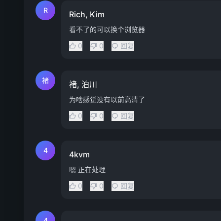
R
Rich, Kim
看不了的可以换个浏览器
0
0
回复
褚
褚, 泊川
为啥感觉没有以前高清了
0
0
回复
4
4kvm
嗯 正在处理
0
0
回复
4