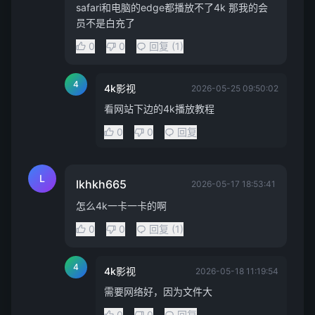
safari和电脑的edge都播放不了4k 那我的会
员不是白充了
0
0
回复 (1)
4
4k影视
2026-05-25 09:50:02
看网站下边的4k播放教程
0
0
回复
L
lkhkh665
2026-05-17 18:53:41
怎么4k一卡一卡的啊
0
0
回复 (1)
4
4k影视
2026-05-18 11:19:54
需要网络好，因为文件大
0
0
回复