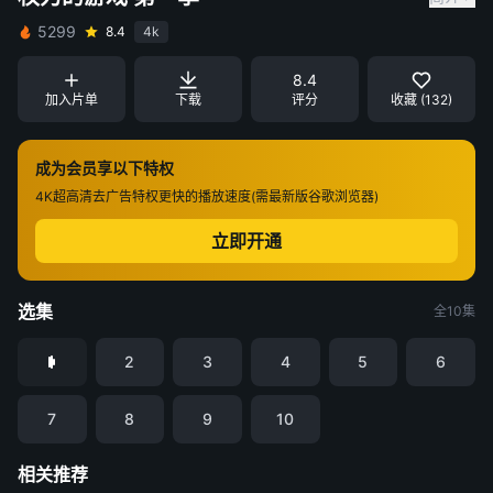
5299
8.4
4k
8.4
加入片单
下载
评分
收藏 (132)
成为会员享以下特权
4K超高清
去广告特权
更快的播放速度(需最新版谷歌浏览器)
立即开通
选集
全10集
2
3
4
5
6
7
8
9
10
相关推荐
九门
金特务：本色回归