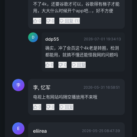
不了4k，还要谷歌才可以，谷歌得有梯子才能
用，大大什么时候开个app吧…，好不方便
0
0
回复 (1)
D
ddp55
2026-07-01 19:34:13
确实，冲了会员这个4k老是转圈，检测
都能用，就搞不懂还能怪我网的问题吗
0
0
回复
李
李, 忆军
2026-05-31 16:58:51
电视上有网站吗隔空播放用不来哦
0
0
回复
E
eliirea
2026-05-25 08:47:39