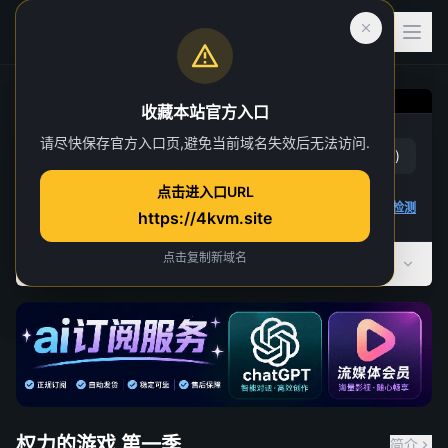
收藏本站官方入口
权力的游戏 第一季
请尽快保存官方入口页,避免当前域名失效后无法访问.
赞
(
47
)
踩
(
6
)
第 1 集
点击进入口URL
47 人正在观看
4K 视频无法播放
点击查看教程
,
播放检测
https://4kvm.site
点击复制新域名
全部季数
共 8 季
权力的游戏 第一季
简介