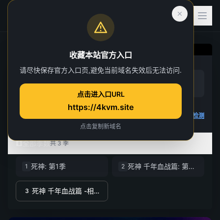
收藏本站官方入口
死神 千年血战篇 -相克
请尽快保存官方入口页,避免当前域名失效后无法访问.
赞
踩
谭-
(
0
)
(
1
)
点击进入口URL
第 10 集
https://4kvm.site
3 人正在观看
4K 视频无法播放
点击查看教程
,
播放检测
点击复制新域名
全部季数
共 3 季
死神: 第1季
死神 千年血战篇: 第2季
1
2
死神 千年血战篇 -相克谭-
3