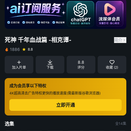
死神 千年血战篇 -相克谭-
简介
1886
8.8
8.8
加入片单
下载
评分
收藏 (2)
成为会员享以下特权
4K超高清
去广告特权
更快的播放速度(需最新版谷歌浏览器)
立即开通
选集
全14集