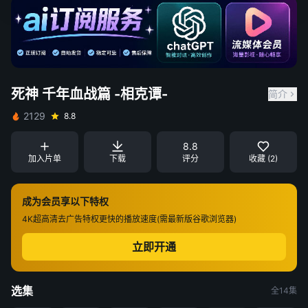
死神 千年血战篇 -相克谭-
简介
2129
8.8
8.8
加入片单
下载
评分
收藏 (2)
成为会员享以下特权
4K超高清
去广告特权
更快的播放速度(需最新版谷歌浏览器)
立即开通
选集
全14集