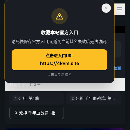
收藏本站官方入口
死神 千年血战篇 -相克
请尽快保存官方入口页,避免当前域名失效后无法访问.
赞
踩
谭-
(
0
)
(
1
)
点击进入口URL
第 5 集
https://4kvm.site
3 人正在观看
4K 视频无法播放
点击查看教程
,
播放检测
点击复制新域名
全部季数
共 3 季
死神: 第1季
死神 千年血战篇: 第2季
1
2
死神 千年血战篇 -相克谭-
3