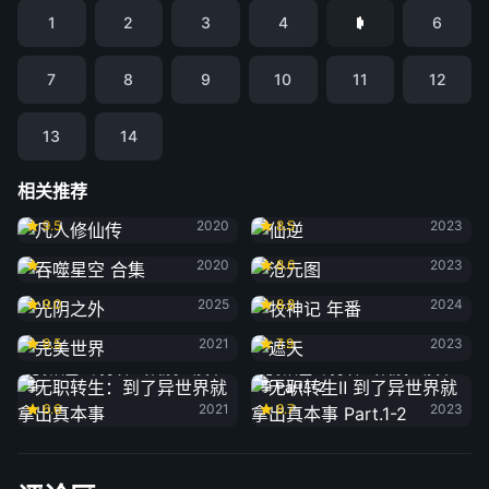
1
2
3
4
6
7
8
9
10
11
12
13
14
相关推荐
凡人修仙传
仙逆
9.5
2020
8.5
2023
吞噬星空 合集
沧元图
2020
8.6
2023
光阴之外
牧神记 年番
9.0
2025
8.8
2024
完美世界
遮天
8.5
2021
7.9
2023
无职转生：到了异世界就拿出真本
无职转生Ⅱ 到了异世界就拿出真本
事
事 Part.1-2
6.6
2021
8.7
2023