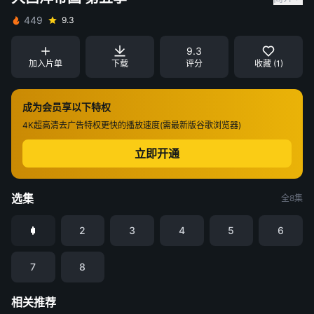
449
9.3
9.3
加入片单
下载
评分
收藏 (1)
成为会员享以下特权
4K超高清
去广告特权
更快的播放速度(需最新版谷歌浏览器)
立即开通
选集
全8集
2
3
4
5
6
7
8
相关推荐
九门
金特务：本色回归