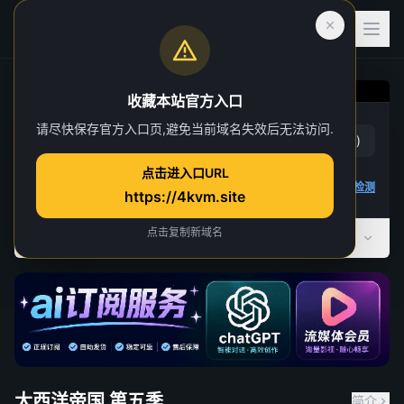
收藏本站官方入口
大西洋帝国 第五季
请尽快保存官方入口页,避免当前域名失效后无法访问.
赞
(
0
)
踩
(
0
)
第 1 集
点击进入口URL
4K 视频无法播放
点击查看教程
,
播放检测
https://4kvm.site
点击复制新域名
全部季数
共 5 季
大西洋帝国 第五季
简介