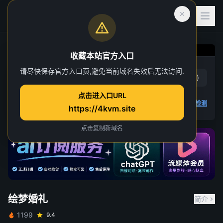
收藏本站官方入口
绘梦婚礼
请尽快保存官方入口页,避免当前域名失效后无法访问.
赞
(
1
)
踩
(
0
)
第 1 集
点击进入口URL
4K 视频无法播放
点击查看教程
,
播放检测
https://4kvm.site
点击复制新域名
绘梦婚礼
简介
1199
9.4