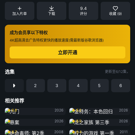
9.4
加入片单
下载
评分
收藏 (9)
成为会员享以下特权
4K超高清
去广告特权
更快的播放速度(需最新版谷歌浏览器)
立即开通
选集
更新至6/12集，
2
3
4
5
6
相关推荐
九门
金特务：本色回归
8.8
2026
8.2
2026
悬案
龙之家族 第三季
2026
8.5
2026
绝命毒师: 第2季
权力的游戏 第一季
8.7
2008
8.4
2011