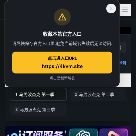
收藏本站官方入口
马男波杰克 第一季
请尽快保存官方入口页,避免当前域名失效后无法访问.
赞
(
1
)
踩
(
0
)
第 1 集
点击进入口URL
4K 视频无法播放
点击查看教程
,
播放检测
https://4kvm.site
点击复制新域名
全部季数
共 3 季
马男波杰克 第一季
马男波杰克 第二季
1
2
马男波杰克 第三季
3