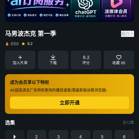
马男波杰克 第一季
简介
886
9.2
9.2
加入片单
下载
评分
收藏 (6)
成为会员享以下特权
4K超高清
去广告特权
更快的播放速度(需最新版谷歌浏览器)
立即开通
选集
全12集
2
3
4
5
6