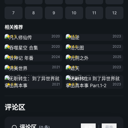
7
8
9
10
11
12
相关推荐
凡人修仙传
仙逆
9.5
2020
8.5
2023
吞噬星空 合集
沧元图
2020
8.6
2023
牧神记 年番
光阴之外
8.8
2024
9.0
2025
完美世界
遮天
8.5
2021
7.9
2023
无职转生：到了异世界就拿出真本
无职转生Ⅱ 到了异世界就拿出真本
事
事 Part.1-2
6.6
2021
8.7
2023
评论区
评论区
|
(0 条)
最新
最热