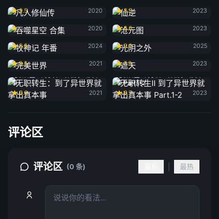
凡人修仙传
仙逆
9.5
2020
8.5
2023
吞噬星空 合集
沧元图
2020
8.6
2023
牧神记 年番
光阴之外
8.8
2024
9.0
2025
完美世界
遮天
8.5
2021
7.9
2023
无职转生：到了异世界就拿出真本
无职转生Ⅱ 到了异世界就拿出真本
事
事 Part.1-2
6.6
2021
8.7
2023
评论区
评论区
|
(0 条)
最新
最热