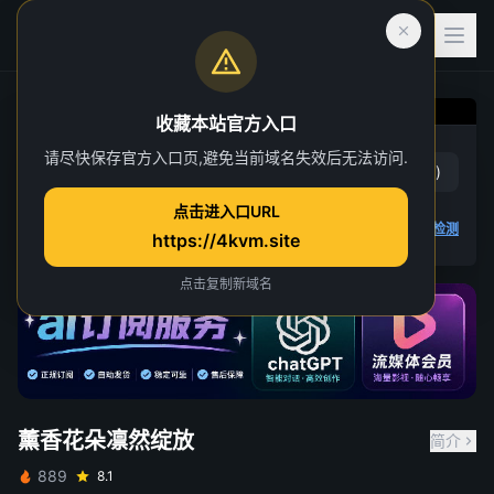
收藏本站官方入口
薰香花朵凛然绽放
请尽快保存官方入口页,避免当前域名失效后无法访问.
赞
(
0
)
踩
(
0
)
第 1 集
点击进入口URL
4K 视频无法播放
点击查看教程
,
播放检测
https://4kvm.site
点击复制新域名
薰香花朵凛然绽放
简介
889
8.1