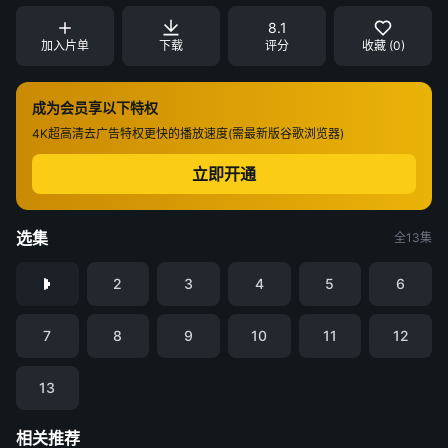
8.1
加入片单
下载
评分
收藏 (0)
成为会员享以下特权
4K超高清
去广告特权
更快的播放速度(需最新版谷歌浏览器)
立即开通
选集
全13集
2
3
4
5
6
7
8
9
10
11
12
13
相关推荐