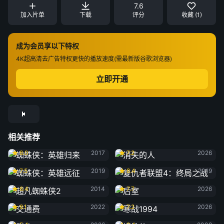
7.6
加入片单
下载
评分
收藏 (1)
成为会员享以下特权
4K超高清
去广告特权
更快的播放速度(需最新版谷歌浏览器)
立即开通
相关推荐
蜘蛛侠：英雄归来
消失的人
8.0
2017
7.2
2026
蜘蛛侠：英雄远征
复仇者联盟4：终局之战
7.5
2019
8.4
2019
超凡蜘蛛侠2
后室
6.4
2014
7.7
2026
交通费
寒战1994
8.1
2022
7.2
2026
群体
钢铁侠