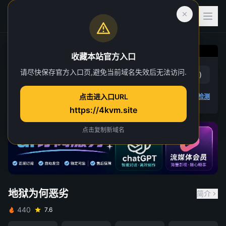
收藏本站官方入口
请尽快保存官方入口页,避免当前域名失效后无法访问.
地狱为何恶劣
赞
(
0
)
踩
(
0
)
点击进入口URL
4K 视频无法播放
点击查看教程
,
播放检测
https://4kvm.site
点击复制新域名
地狱为何恶劣
简介
440
7.6