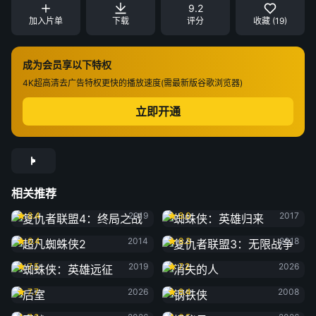
9.2
加入片单
下载
评分
收藏 (19)
成为会员享以下特权
4K超高清
去广告特权
更快的播放速度(需最新版谷歌浏览器)
立即开通
相关推荐
复仇者联盟4：终局之战
蜘蛛侠：英雄归来
8.4
2019
8.0
2017
超凡蜘蛛侠2
复仇者联盟3：无限战争
6.4
2014
8.3
2018
蜘蛛侠：英雄远征
消失的人
7.5
2019
7.2
2026
后室
钢铁侠
7.7
2026
8.4
2008
寒战1994
揭秘日