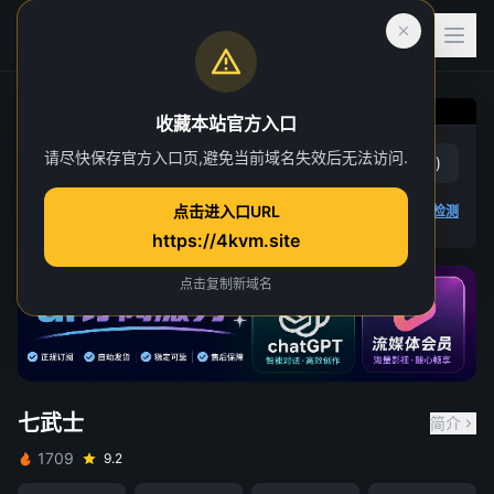
收藏本站官方入口
请尽快保存官方入口页,避免当前域名失效后无法访问.
七武士
赞
(
5
)
踩
(
0
)
点击进入口URL
4K 视频无法播放
点击查看教程
,
播放检测
https://4kvm.site
点击复制新域名
七武士
简介
1709
9.2