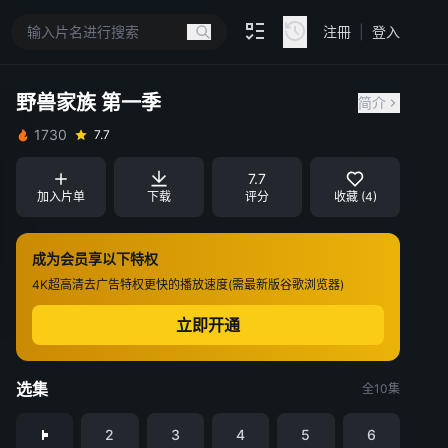
注冊
|
登入
野兽家族 第一季
简介
1730
7.7
7.7
加入片单
下载
评分
收藏 (4)
成为会员享以下特权
4K超高清
去广告特权
更快的播放速度(需最新版谷歌浏览器)
立即开通
选集
全10集
2
3
4
5
6