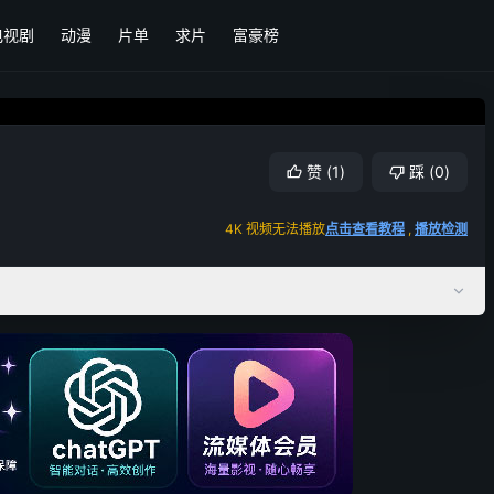
电视剧
动漫
片单
求片
富豪榜
赞
(
1
)
踩
(
0
)
4K 视频无法播放
点击查看教程
,
播放检测