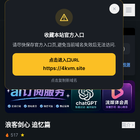
收藏本站官方入口
浪客剑心 追忆篇
请尽快保存官方入口页,避免当前域名失效后无法访问.
赞
(
1
)
踩
(
0
)
第 1 集
点击进入口URL
4K 视频无法播放
点击查看教程
,
播放检测
https://4kvm.site
点击复制新域名
浪客剑心 追忆篇
简介
517