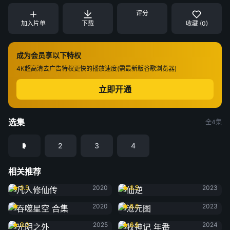
评分
加入片单
下载
收藏 (0)
成为会员享以下特权
4K超高清
去广告特权
更快的播放速度(需最新版谷歌浏览器)
立即开通
选集
全4集
2
3
4
相关推荐
凡人修仙传
仙逆
9.5
2020
8.5
2023
吞噬星空 合集
沧元图
2020
8.6
2023
光阴之外
牧神记 年番
9.0
2025
8.8
2024