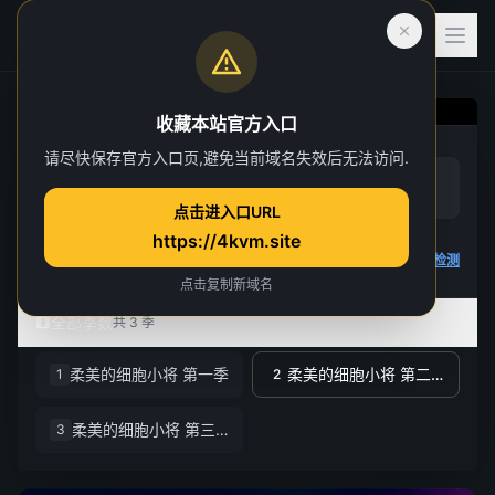
收藏本站官方入口
柔美的细胞小将 第二
请尽快保存官方入口页,避免当前域名失效后无法访问.
赞
踩
季
(
0
)
(
0
)
点击进入口URL
第 13 集
https://4kvm.site
4K 视频无法播放
点击查看教程
,
播放检测
点击复制新域名
全部季数
共 3 季
柔美的细胞小将 第一季
柔美的细胞小将 第二季
1
2
柔美的细胞小将 第三季
3