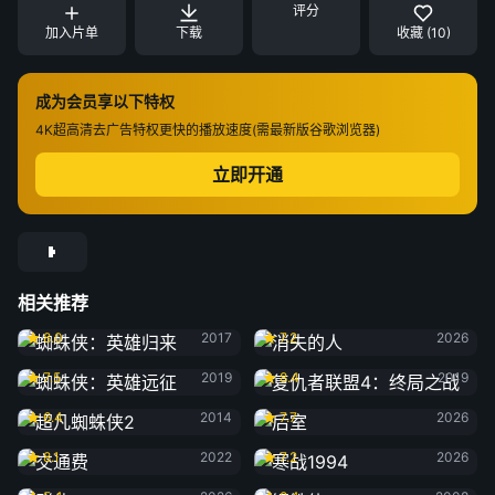
评分
加入片单
下载
收藏 (10)
成为会员享以下特权
4K超高清
去广告特权
更快的播放速度(需最新版谷歌浏览器)
立即开通
相关推荐
蜘蛛侠：英雄归来
消失的人
8.0
2017
7.2
2026
蜘蛛侠：英雄远征
复仇者联盟4：终局之战
7.5
2019
8.4
2019
超凡蜘蛛侠2
后室
6.4
2014
7.7
2026
交通费
寒战1994
8.1
2022
7.2
2026
群体
钢铁侠