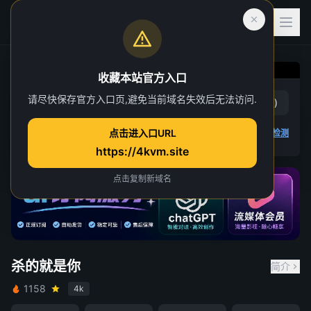
收藏本站官方入口
请尽快保存官方入口页,避免当前域名失效后无法访问.
杀的就是你
赞
(
4
)
踩
(
3
)
点击进入口URL
4K 视频无法播放
点击查看教程
,
播放检测
https://4kvm.site
点击复制新域名
杀的就是你
简介
1158
4k