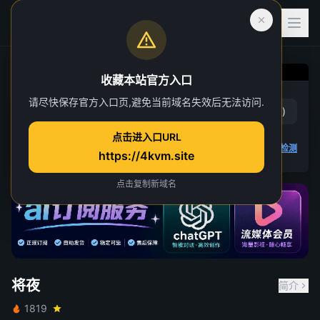
收藏本站官方入口
将夜
请尽快保存官方入口页,避免当前域名失效后无法访问.
赞
(
4
)
踩
(
0
)
第 1 集
点击进入口URL
4K 视频无法播放
点击查看教程
,
播放检测
https://4kvm.site
点击复制新域名
将夜
简介
1819