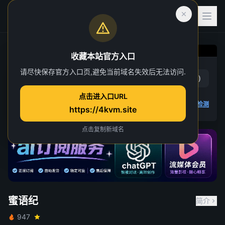
收藏本站官方入口
蜜语纪
请尽快保存官方入口页,避免当前域名失效后无法访问.
赞
(
0
)
踩
(
0
)
第 35 集
点击进入口URL
2 人正在观看
4K 视频无法播放
点击查看教程
,
播放检测
https://4kvm.site
点击复制新域名
蜜语纪
简介
947