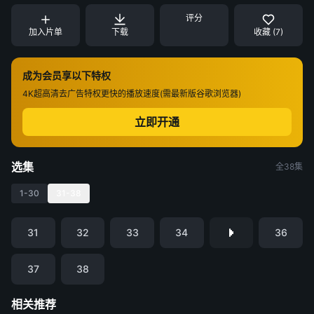
评分
加入片单
下载
收藏 (7)
成为会员享以下特权
4K超高清
去广告特权
更快的播放速度(需最新版谷歌浏览器)
立即开通
选集
全38集
1-30
31-38
31
32
33
34
36
37
38
相关推荐
九门
金特务：本色回归