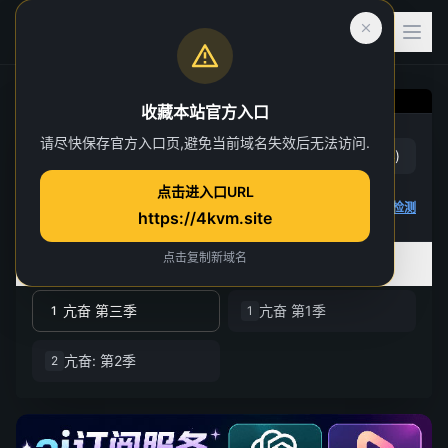
收藏本站官方入口
亢奋 第三季
请尽快保存官方入口页,避免当前域名失效后无法访问.
赞
(
21
)
踩
(
4
)
第 7 集
点击进入口URL
5 人正在观看
4K 视频无法播放
点击查看教程
,
播放检测
https://4kvm.site
点击复制新域名
全部季数
共 3 季
亢奋 第三季
亢奋 第1季
1
1
亢奋: 第2季
2