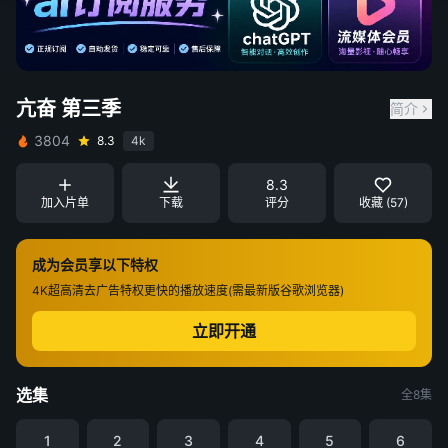
亢奋 第三季
简介
3804
8.3
4k
8.3
加入片单
下载
评分
收藏 (57)
成为会员享以下特权
4K超高清
去广告特权
更快的播放速度(需最新版谷歌浏览器)
立即开通
选集
全8集
1
2
3
4
5
6