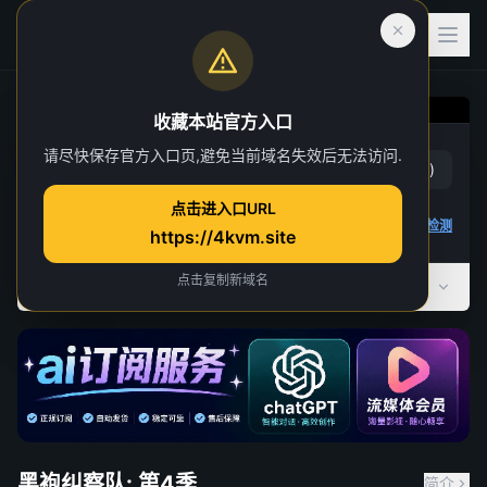
收藏本站官方入口
黑袍纠察队: 第4季
请尽快保存官方入口页,避免当前域名失效后无法访问.
赞
(
34
)
踩
(
1
)
第 1 集
点击进入口URL
9 人正在观看
4K 视频无法播放
点击查看教程
,
播放检测
https://4kvm.site
点击复制新域名
全部季数
共 5 季
黑袍纠察队: 第4季
简介