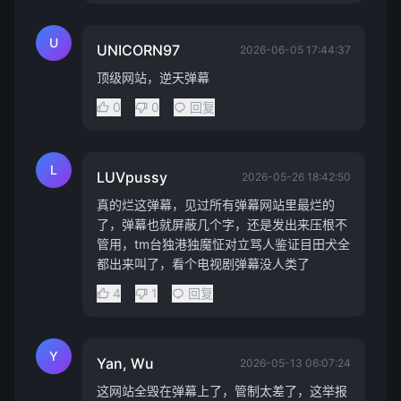
U
UNICORN97
2026-06-05 17:44:37
顶级网站，逆天弹幕
0
0
回复
L
LUVpussy
2026-05-26 18:42:50
真的烂这弹幕，见过所有弹幕网站里最烂的
了，弹幕也就屏蔽几个字，还是发出来压根不
管用，tm台独港独魔怔对立骂人鉴证目田犬全
都出来叫了，看个电视剧弹幕没人类了
4
1
回复
Y
Yan, Wu
2026-05-13 06:07:24
这网站全毁在弹幕上了，管制太差了，这举报