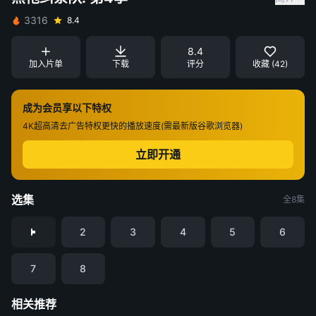
3316
8.4
8.4
加入片单
下载
评分
收藏 (42)
成为会员享以下特权
4K超高清
去广告特权
更快的播放速度(需最新版谷歌浏览器)
立即开通
选集
全8集
2
3
4
5
6
7
8
相关推荐
九门
金特务：本色回归