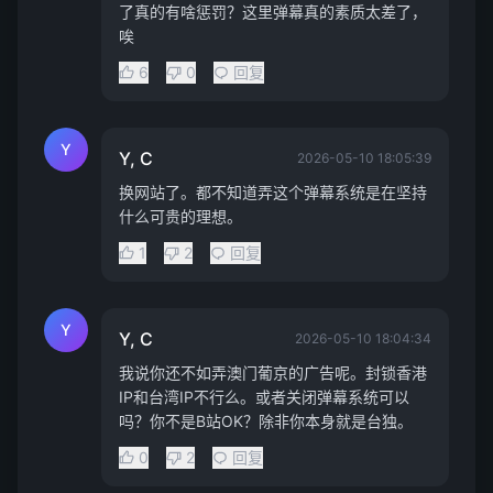
了真的有啥惩罚？这里弹幕真的素质太差了，
唉
6
0
回复
Y
Y, C
2026-05-10 18:05:39
换网站了。都不知道弄这个弹幕系统是在坚持
什么可贵的理想。
1
2
回复
Y
Y, C
2026-05-10 18:04:34
我说你还不如弄澳门葡京的广告呢。封锁香港
IP和台湾IP不行么。或者关闭弹幕系统可以
吗？你不是B站OK？除非你本身就是台独。
0
2
回复