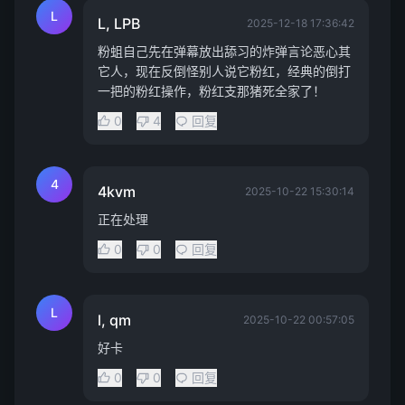
L
L, LPB
2025-12-18 17:36:42
粉蛆自己先在弹幕放出舔习的炸弹言论恶心其
它人，现在反倒怪别人说它粉红，经典的倒打
一把的粉红操作，粉红支那猪死全家了！
0
4
回复
4
4kvm
2025-10-22 15:30:14
正在处理
0
0
回复
L
l, qm
2025-10-22 00:57:05
好卡
0
0
回复