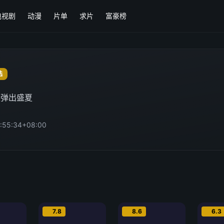
电视剧
动漫
片单
求片
富豪榜
选
尖弹出盛夏
:55:34+08:00
7.8
8.6
6.3