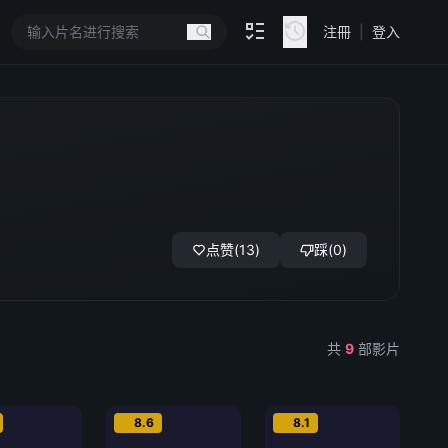
注冊
|
登入
点赞
(
13
)
踩
(
0
)
共
9
部影片
8.6
8.1